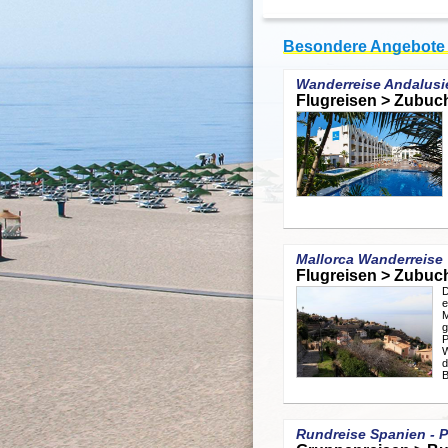
Besondere Angebote
Wanderreise Andalusi
Flugreisen > Zubuc
Mallorca Wanderreise
Flugreisen > Zubuc
D
M
g
Rundreise Spanien - P