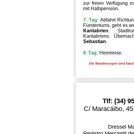
zur freien Verfügung i
mit Halbpension.
7. Tag:
Abfahrt Richtu
Fürstentums, geht es we
Kantabrien
. Stadtr
Kantabriens. Übern
Sebastian
.
8. Tag:
Heimreise.
Die Wanderungen sind fakult
Tlf: (34) 
C/ Maracáibo, 45
Dressel Ma
Registro Mercantil de