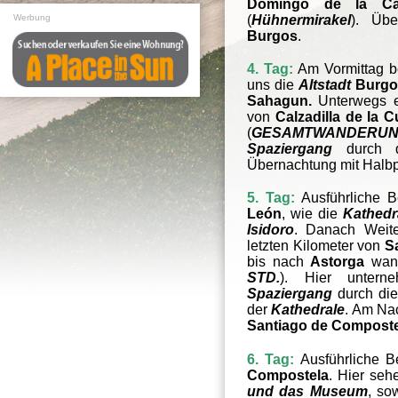
Domingo de la Ca
Werbung
(
Hühnermirakel
). Üb
Burgos
.
4. Tag:
Am Vormittag b
uns die
Altstadt
Burgo
Sahagun.
Unterwegs 
von
Calzadilla de la 
(
GESAMTWANDERUNG
Spaziergang
durch 
Übernachtung mit Halb
5. Tag:
Ausführliche B
León
, wie die
Kathedr
Isidoro
. Danach Weite
letzten Kilometer von
S
bis nach
Astorga
wand
STD.
). Hier unter
Spaziergang
durch di
der
Kathedrale
. Am Na
Santiago de Composte
6. Tag:
Ausführliche B
Compostela
. Hier seh
und das Museum
, so