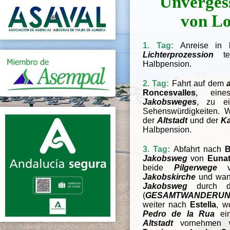
Unvergess
von Lo
1. Tag:
Anreise in
Lichterprozession
tei
Halbpension.
2. Tag:
Fahrt auf dem
Roncesvalles
, eine
Jakobsweges
,
zu ei
Sehenswürdigkeiten. We
der
Altstadt
und der
Ka
Halbpension.
3. Tag:
Abfahrt nach
B
Jakobsweg
von
Euna
beide
Pilgerwege
ve
Jakobskirche
und wand
Jakobsweg
durch 
(
GESAMTWANDERUN
weiter nach
Estella
, w
Pedro de la Rua
ei
Altstadt
vornehmen w